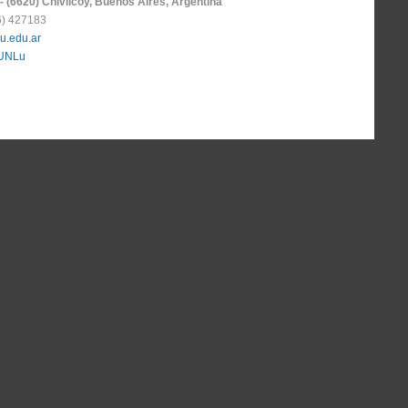
- (6620) Chivilcoy, Buenos Aires, Argentina
6) 427183
u.edu.ar
 UNLu