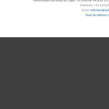
Universidad Nacional de Luján - El Grito de Alcorta 110
Teléfonos: +54 (0234
Email:
informes@unl
Guía de internos