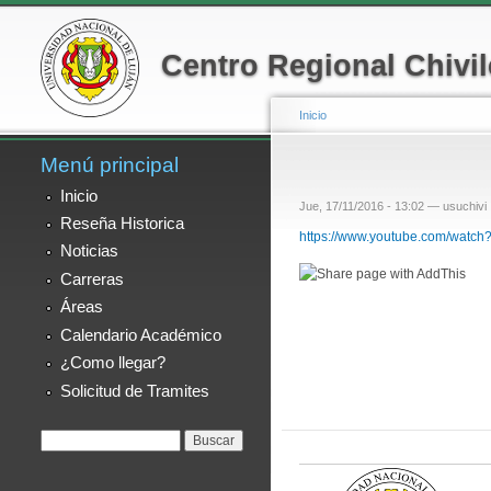
Menú secundario
Centro Regional Chivi
Inicio
Menú principal
Se encuentra usted
Inicio
Jue, 17/11/2016 - 13:02 —
usuchivi
Reseña Historica
https://www.youtube.com/watc
Noticias
Carreras
Áreas
Calendario Académico
¿Como llegar?
Solicitud de Tramites
Formulario de
Buscar
búsqueda