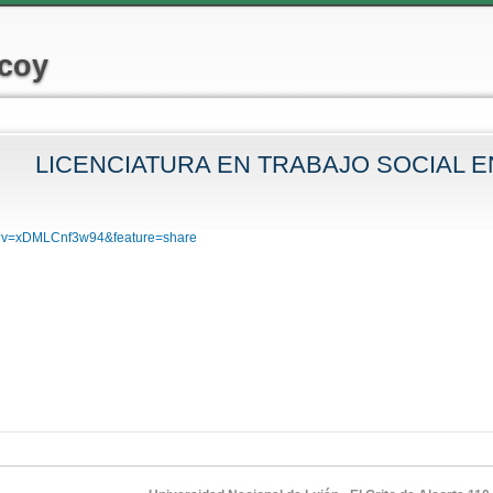
Pasar al
contenido
lcoy
principal
LICENCIATURA EN TRABAJO SOCIAL E
 aquí
h?v=xDMLCnf3w94&feature=share