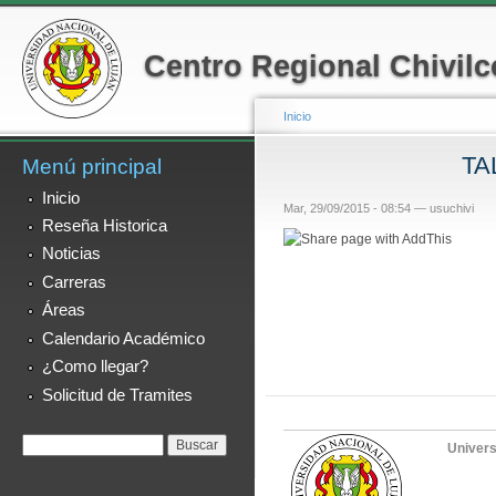
Menú secundario
Pa
co
Centro Regional Chivilc
pr
Inicio
TA
Menú principal
Se encuentra usted a
Inicio
Mar, 29/09/2015 - 08:54 —
usuchivi
Reseña Historica
Noticias
Carreras
Áreas
Calendario Académico
¿Como llegar?
Solicitud de Tramites
Formulario de
Buscar
Univers
búsqueda